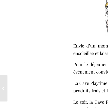
Envie d’un mome
ensoleillée et lai
Pour le déjeuner
événement convi
La Cave Playtime 
La fête de printemps
de la Cave Playtime
produits frais et 
!!
Le soir, la Cave